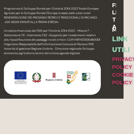
FERRO
Programma di Sviluppo Rurale per l’Umbria 2014-2022 Fondo Europeo
LEGNO
Agricolo per lo Sviluppo Rurale: l’Europa investe nelle zone rurali
RIGENERAZIONE DEI PAESAGGI STORICI E TRADIZIONALI DI PACIANO:
TESSIL
«DAI SEGNI MINUTI ALLA TRAMA ESTESA»
ALTRE
MEMOR
Iniziativa finanziata dal P.S.R. per l’Umbria 2014-2022 – Misura 7 –
Sottomisura 7.6 – Intervento 7.6.2 «Supporto per investimenti relativi
LINK
alla riqualificazione dei paesaggi rurali critici» CUP: H67H20000480001
Organismo Responsabile dell’informazione: Comune di Paciano (PG)
UTILI
Autorità di gestione: Regione Umbria – Direzione regionale Sviluppo
economico, agricoltura, lavoro, istruzione, agenda digitale
PRIVAC
POLICY
COOKIE
POLICY