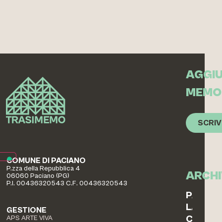
AGGIU
MEMO
SCRIV
COMUNE DI PACIANO
P.zza della Repubblica 4
ARCHI
06060 Paciano (PG)
P.I. 00436320543 C.F. 00436320543
PAESAG
LABOR
GESTIONE
COTTO
APS ARTE VIVA