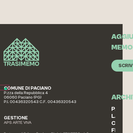
AGGIU
MEMO
SCRIV
COMUNE DI PACIANO
P.zza della Repubblica 4
ARCHI
06060 Paciano (PG)
P.I. 00436320543 C.F. 00436320543
PAESAG
LABOR
GESTIONE
COTTO
APS ARTE VIVA
FERRO