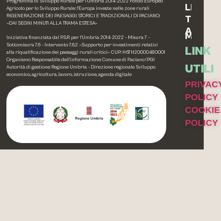
Programma di Sviluppo Rurale per l’Umbria 2014-2022 Fondo Europeo
LEGNO
Agricolo per lo Sviluppo Rurale: l’Europa investe nelle zone rurali
RIGENERAZIONE DEI PAESAGGI STORICI E TRADIZIONALI DI PACIANO:
TESSIL
«DAI SEGNI MINUTI ALLA TRAMA ESTESA»
ALTRE
MEMOR
Iniziativa finanziata dal P.S.R. per l’Umbria 2014-2022 – Misura 7 –
Sottomisura 7.6 – Intervento 7.6.2 «Supporto per investimenti relativi
LINK
alla riqualificazione dei paesaggi rurali critici» CUP: H67H20000480001
Organismo Responsabile dell’informazione: Comune di Paciano (PG)
UTILI
Autorità di gestione: Regione Umbria – Direzione regionale Sviluppo
economico, agricoltura, lavoro, istruzione, agenda digitale
PRIVAC
POLICY
COOKIE
POLICY