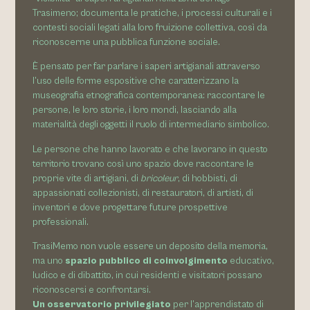
Trasimeno; documenta le pratiche, i processi culturali e i
contesti sociali legati alla loro fruizione collettiva, così da
riconoscerne una pubblica funzione sociale.
È pensato per far parlare i saperi artigianali attraverso
l’uso delle forme espositive che caratterizzano la
museografia etnografica contemporanea: raccontare le
persone, le loro storie, i loro mondi, lasciando alla
materialità degli oggetti il ruolo di intermediario simbolico.
Le persone che hanno lavorato e che lavorano in questo
territorio trovano così uno spazio dove raccontare le
proprie vite di artigiani, di
bricoleur
, di hobbisti, di
appassionati collezionisti, di restauratori, di artisti, di
inventori e dove progettare future prospettive
professionali.
T
rasiMemo non vuole essere un deposito della memoria,
ma uno
spazio pubblico di coinvolgimento
educativo,
ludico e di dibattito, in cui residenti e visitatori possano
riconoscersi e confrontarsi.
Un osservatorio privilegiato
per l’apprendistato di