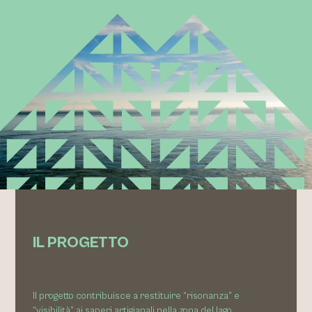
IL PROGETTO
Il progetto contribuisce a restituire “risonanza” e
“visibilità” ai saperi artigianali nella zona del lago