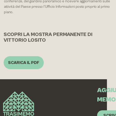
conferenze, del giardino panoramico e ricevere aggiornamenti sulle
attività del Paese presso l’Ufficio Informazioni posto proprio al primo
piano.
SCOPRI LA MOSTRA PERMANENTE DI
VITTORIO LOSITO
SCARICA IL PDF
AGGIU
MEMO
SCRIV