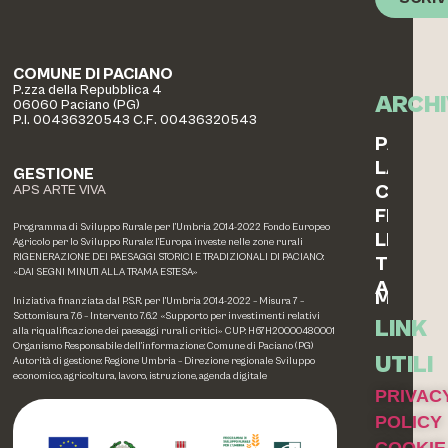
COMUNE DI PACIANO
P.zza della Repubblica 4
ARCHI
06060 Paciano (PG)
P.I. 00436320543 C.F. 00436320543
PAESAG
LABOR
GESTIONE
COTTO
APS ARTE VIVA
FERRO
Programma di Sviluppo Rurale per l’Umbria 2014-2022 Fondo Europeo
LEGNO
Agricolo per lo Sviluppo Rurale: l’Europa investe nelle zone rurali
RIGENERAZIONE DEI PAESAGGI STORICI E TRADIZIONALI DI PACIANO:
TESSIL
«DAI SEGNI MINUTI ALLA TRAMA ESTESA»
ALTRE
MEMOR
Iniziativa finanziata dal P.S.R. per l’Umbria 2014-2022 – Misura 7 –
Sottomisura 7.6 – Intervento 7.6.2 «Supporto per investimenti relativi
LINK
alla riqualificazione dei paesaggi rurali critici» CUP: H67H20000480001
Organismo Responsabile dell’informazione: Comune di Paciano (PG)
UTILI
Autorità di gestione: Regione Umbria – Direzione regionale Sviluppo
economico, agricoltura, lavoro, istruzione, agenda digitale
PRIVAC
POLICY
COOKIE