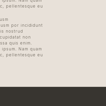
ed ipsum. Nam quam
ec, pellentesque eu
iusm
iusm por incididunt
is nostrud
 cupidatat non
assa quis enim.
ed ipsum. Nam quam
ec, pellentesque eu