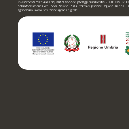
investimenti relativi alla riqualificazione dei paesaggi rurali critici» CUP: H67H
dell’informazione: Comune di Paciano (PG) Autorità di gestione: Regione Umbria – 
agricoltura, lavoro, istruzione, agenda digitale