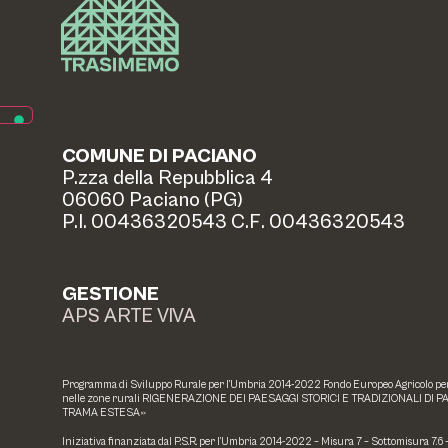
COMUNE DI PACIANO
P.zza della Repubblica 4
06060 Paciano (PG)
P.I. 00436320543 C.F. 00436320543
GESTIONE
APS ARTE VIVA
Programma di Sviluppo Rurale per l’Umbria 2014-2022 Fondo Europeo Agricolo per l
nelle zone rurali RIGENERAZIONE DEI PAESAGGI STORICI E TRADIZIONALI DI P
TRAMA ESTESA»
Iniziativa finanziata dal P.S.R. per l’Umbria 2014-2022 – Misura 7 – Sottomisura 7.6