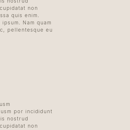
is nostrud
 cupidatat non
assa quis enim.
ed ipsum. Nam quam
ec, pellentesque eu
iusm
iusm por incididunt
is nostrud
 cupidatat non