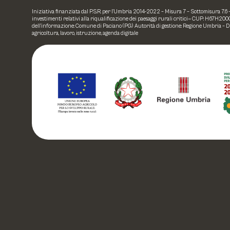
Iniziativa finanziata dal P.S.R. per l’Umbria 2014-2022 – Misura 7 – Sottomisura 7.6
investimenti relativi alla riqualificazione dei paesaggi rurali critici» CUP: H67H
dell’informazione: Comune di Paciano (PG) Autorità di gestione: Regione Umbria – 
agricoltura, lavoro, istruzione, agenda digitale