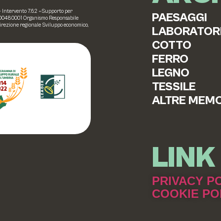
 – Intervento 7.6.2 «Supporto per
PAESAGGI
20000480001 Organismo Responsabile
Direzione regionale Sviluppo economico,
LABORATOR
COTTO
FERRO
LEGNO
TESSILE
ALTRE MEMO
LINK 
PRIVACY P
COOKIE PO