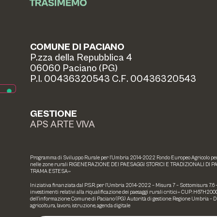
COMUNE DI PACIANO
P.zza della Repubblica 4
06060 Paciano (PG)
P.I. 00436320543 C.F. 00436320543
GESTIONE
APS ARTE VIVA
Programma di Sviluppo Rurale per l’Umbria 2014-2022 Fondo Europeo Agricolo per l
nelle zone rurali RIGENERAZIONE DEI PAESAGGI STORICI E TRADIZIONALI DI P
TRAMA ESTESA»
Iniziativa finanziata dal P.S.R. per l’Umbria 2014-2022 – Misura 7 – Sottomisura 7.6
investimenti relativi alla riqualificazione dei paesaggi rurali critici» CUP: H67H
dell’informazione: Comune di Paciano (PG) Autorità di gestione: Regione Umbria – 
agricoltura, lavoro, istruzione, agenda digitale