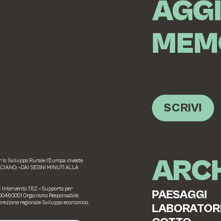
AGG
MEM
SCRIVI
ARCH
o Sviluppo Rurale: l’Europa investe
ACIANO: «DAI SEGNI MINUTI ALLA
 – Intervento 7.6.2 «Supporto per
PAESAGGI
20000480001 Organismo Responsabile
Direzione regionale Sviluppo economico,
LABORATOR