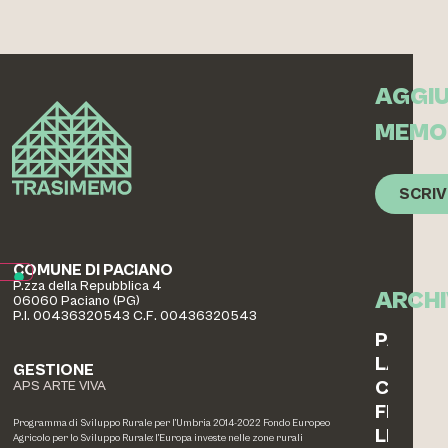
AGGIU
MEMO
SCRIV
COMUNE DI PACIANO
P.zza della Repubblica 4
ARCHI
06060 Paciano (PG)
P.I. 00436320543 C.F. 00436320543
PAESAG
LABOR
GESTIONE
COTTO
APS ARTE VIVA
FERRO
Programma di Sviluppo Rurale per l’Umbria 2014-2022 Fondo Europeo
LEGNO
Agricolo per lo Sviluppo Rurale: l’Europa investe nelle zone rurali