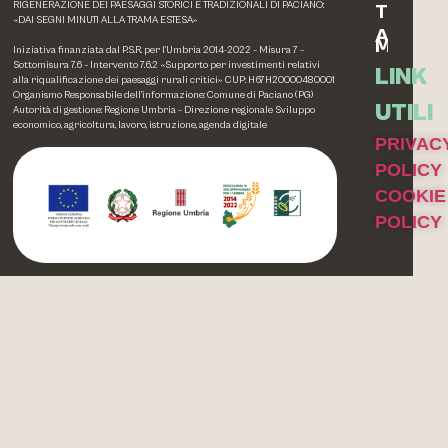
RIGENERAZIONE DEI PAESAGGI STORICI E TRADIZIONALI DI PACIANO:
TESSIL
«DAI SEGNI MINUTI ALLA TRAMA ESTESA»
ALTRE
MEMOR
Iniziativa finanziata dal P.S.R. per l’Umbria 2014-2022 – Misura 7 –
Sottomisura 7.6 – Intervento 7.6.2 «Supporto per investimenti relativi
LINK
alla riqualificazione dei paesaggi rurali critici» CUP: H67H20000480001
Organismo Responsabile dell’informazione: Comune di Paciano (PG)
UTILI
Autorità di gestione: Regione Umbria – Direzione regionale Sviluppo
economico, agricoltura, lavoro, istruzione, agenda digitale
PRIVAC
POLICY
COOKIE
POLICY