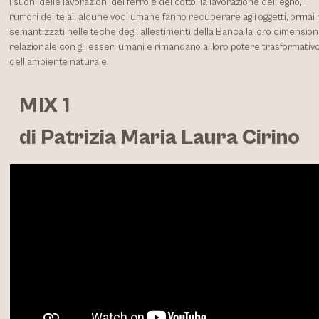
I suoni delle lavorazioni del ferro e del cotto, la lavorazione del legno, i
rumori dei telai, alcune voci umane fanno recuperare agli oggetti, ormai r
semantizzati nelle teche degli allestimenti della Banca la loro dimensio
relazionale con gli esseri umani e rimandano al loro potere trasformativ
dell’ambiente naturale.
MIX 1
di Patrizia Maria Laura Cirino