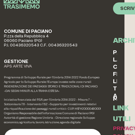
SCRIV
COMUNE DI PACIANO
P.zza della Repubblica 4
ARCHI
06060 Paciano (PG)
P.I. 00436320543 C.F. 00436320543
PAESAG
LABOR
GESTIONE
COTTO
APS ARTE VIVA
FERRO
Programma di Sviluppo Rurale per l’Umbria 2014-2022 Fondo Europeo
LEGNO
Agricolo per lo Sviluppo Rurale: l’Europa investe nelle zone rurali
RIGENERAZIONE DEI PAESAGGI STORICI E TRADIZIONALI DI PACIANO:
TESSIL
«DAI SEGNI MINUTI ALLA TRAMA ESTESA»
ALTRE
MEMOR
Iniziativa finanziata dal P.S.R. per l’Umbria 2014-2022 – Misura 7 –
Sottomisura 7.6 – Intervento 7.6.2 «Supporto per investimenti relativi
LINK
alla riqualificazione dei paesaggi rurali critici» CUP: H67H20000480001
Organismo Responsabile dell’informazione: Comune di Paciano (PG)
UTILI
Autorità di gestione: Regione Umbria – Direzione regionale Sviluppo
economico, agricoltura, lavoro, istruzione, agenda digitale
PRIVAC