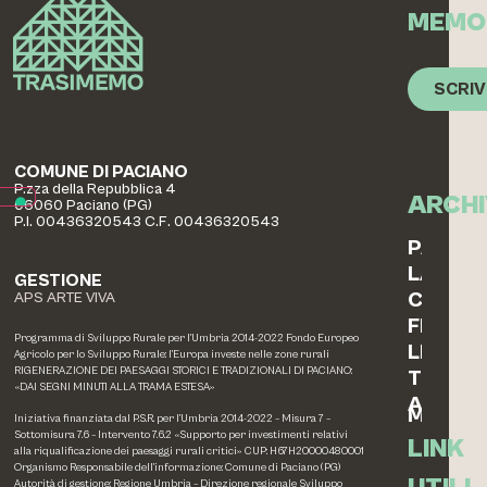
MEMO
SCRIV
COMUNE DI PACIANO
P.zza della Repubblica 4
ARCHI
06060 Paciano (PG)
P.I. 00436320543 C.F. 00436320543
PAESAG
LABOR
GESTIONE
COTTO
APS ARTE VIVA
FERRO
Programma di Sviluppo Rurale per l’Umbria 2014-2022 Fondo Europeo
LEGNO
Agricolo per lo Sviluppo Rurale: l’Europa investe nelle zone rurali
RIGENERAZIONE DEI PAESAGGI STORICI E TRADIZIONALI DI PACIANO:
TESSIL
«DAI SEGNI MINUTI ALLA TRAMA ESTESA»
ALTRE
MEMOR
Iniziativa finanziata dal P.S.R. per l’Umbria 2014-2022 – Misura 7 –
Sottomisura 7.6 – Intervento 7.6.2 «Supporto per investimenti relativi
LINK
alla riqualificazione dei paesaggi rurali critici» CUP: H67H20000480001
Organismo Responsabile dell’informazione: Comune di Paciano (PG)
Autorità di gestione: Regione Umbria – Direzione regionale Sviluppo