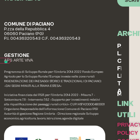
SCRIV
COMUNE DI PACIANO
P.zza della Repubblica 4
ARCHI
06060 Paciano (PG)
P.I. 00436320543 C.F. 00436320543
PAESAG
LABOR
GESTIONE
COTTO
APS ARTE VIVA
FERRO
Programma di Sviluppo Rurale per l’Umbria 2014-2022 Fondo Europeo
LEGNO
Agricolo per lo Sviluppo Rurale: l’Europa investe nelle zone rurali
RIGENERAZIONE DEI PAESAGGI STORICI E TRADIZIONALI DI PACIANO:
TESSIL
«DAI SEGNI MINUTI ALLA TRAMA ESTESA»
ALTRE
MEMOR
Iniziativa finanziata dal P.S.R. per l’Umbria 2014-2022 – Misura 7 –
Sottomisura 7.6 – Intervento 7.6.2 «Supporto per investimenti relativi
LINK
alla riqualificazione dei paesaggi rurali critici» CUP: H67H20000480001
Organismo Responsabile dell’informazione: Comune di Paciano (PG)
UTILI
Autorità di gestione: Regione Umbria – Direzione regionale Sviluppo
economico, agricoltura, lavoro, istruzione, agenda digitale
PRIVAC
POLICY