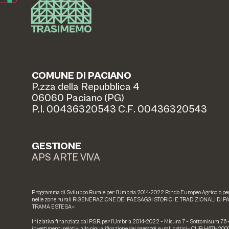
COMUNE DI PACIANO
P.zza della Repubblica 4
06060 Paciano (PG)
P.I. 00436320543 C.F. 00436320543
GESTIONE
APS ARTE VIVA
Programma di Sviluppo Rurale per l’Umbria 2014-2022 Fondo Europeo Agricolo per l
nelle zone rurali RIGENERAZIONE DEI PAESAGGI STORICI E TRADIZIONALI DI P
TRAMA ESTESA»
Iniziativa finanziata dal P.S.R. per l’Umbria 2014-2022 – Misura 7 – Sottomisura 7.6
investimenti relativi alla riqualificazione dei paesaggi rurali critici» CUP: H67H