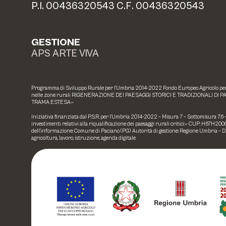
P.I. 00436320543 C.F. 00436320543
GESTIONE
APS ARTE VIVA
Programma di Sviluppo Rurale per l’Umbria 2014-2022 Fondo Europeo Agricolo per l
nelle zone rurali RIGENERAZIONE DEI PAESAGGI STORICI E TRADIZIONALI DI P
TRAMA ESTESA»
Iniziativa finanziata dal P.S.R. per l’Umbria 2014-2022 – Misura 7 – Sottomisura 7.6
investimenti relativi alla riqualificazione dei paesaggi rurali critici» CUP: H67H
dell’informazione: Comune di Paciano (PG) Autorità di gestione: Regione Umbria – 
agricoltura, lavoro, istruzione, agenda digitale