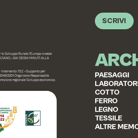
SCRIVI
ARCH
o Sviluppo Rurale: l’Europa investe
ACIANO: «DAI SEGNI MINUTI ALLA
 – Intervento 7.6.2 «Supporto per
PAESAGGI
20000480001 Organismo Responsabile
Direzione regionale Sviluppo economico,
LABORATOR
COTTO
FERRO
LEGNO
TESSILE
ALTRE MEMO