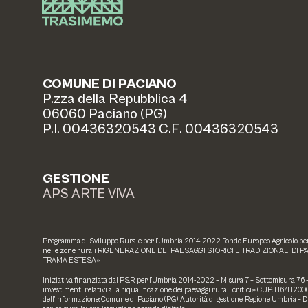
COMUNE DI PACIANO
P.zza della Repubblica 4
06060 Paciano (PG)
P.I. 00436320543 C.F. 00436320543
GESTIONE
APS ARTE VIVA
Programma di Sviluppo Rurale per l’Umbria 2014-2022 Fondo Europeo Agricolo per l
nelle zone rurali RIGENERAZIONE DEI PAESAGGI STORICI E TRADIZIONALI DI P
TRAMA ESTESA»
Iniziativa finanziata dal P.S.R. per l’Umbria 2014-2022 – Misura 7 – Sottomisura 7.6
investimenti relativi alla riqualificazione dei paesaggi rurali critici» CUP: H67H
dell’informazione: Comune di Paciano (PG) Autorità di gestione: Regione Umbria – 