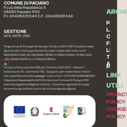
COMUNE DI PACIANO
P.zza della Repubblica 4
ARCHI
06060 Paciano (PG)
P.I. 00436320543 C.F. 00436320543
PAESAG
LABOR
GESTIONE
COTTO
APS ARTE VIVA
FERRO
Programma di Sviluppo Rurale per l’Umbria 2014-2022 Fondo Europeo
LEGNO
Agricolo per lo Sviluppo Rurale: l’Europa investe nelle zone rurali
RIGENERAZIONE DEI PAESAGGI STORICI E TRADIZIONALI DI PACIANO:
TESSIL
«DAI SEGNI MINUTI ALLA TRAMA ESTESA»
ALTRE
MEMOR
Iniziativa finanziata dal P.S.R. per l’Umbria 2014-2022 – Misura 7 –
Sottomisura 7.6 – Intervento 7.6.2 «Supporto per investimenti relativi
LINK
alla riqualificazione dei paesaggi rurali critici» CUP: H67H20000480001
Organismo Responsabile dell’informazione: Comune di Paciano (PG)
UTILI
Autorità di gestione: Regione Umbria – Direzione regionale Sviluppo
economico, agricoltura, lavoro, istruzione, agenda digitale
PRIVAC
POLICY
COOKIE
POLICY